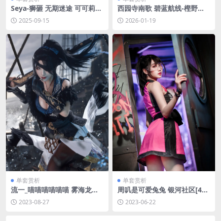
Seya-狮砸 无期迷途 可可莉克
西园寺南歌 碧蓝航线-樫野原
[12P-141M]
皮[30P-258.6M]
2025-09-15
2026-01-19
单套赏析
单套赏析
流一_喵喵喵喵喵喵 雾海龙王
周叽是可爱兔兔 银河社区[42P
崔三娘 [14P-81MB]
-344MB]
2023-08-27
2023-06-22