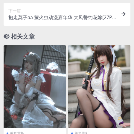
下一篇
抱走莫子aa 萤火虫动漫嘉年华 大凤誓约花嫁[27P-1
23M]
相关文章
单套赏析
单套赏析