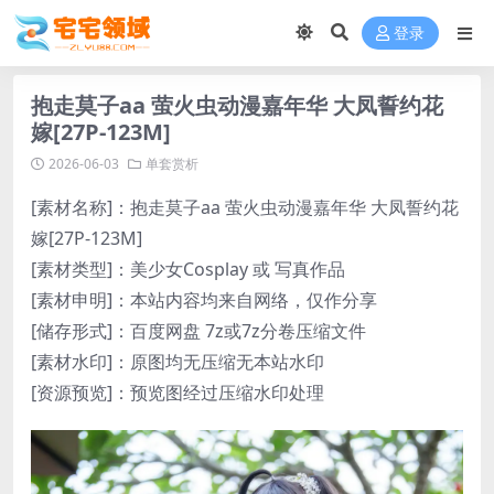
登录
抱走莫子aa 萤火虫动漫嘉年华 大凤誓约花
嫁[27P-123M]
2026-06-03
单套赏析
[素材名称]：抱走莫子aa 萤火虫动漫嘉年华 大凤誓约花
嫁[27P-123M]
[素材类型]：美少女Cosplay 或 写真作品
[素材申明]：本站内容均来自网络，仅作分享
[储存形式]：百度网盘 7z或7z分卷压缩文件
[素材水印]：原图均无压缩无本站水印
[资源预览]：预览图经过压缩水印处理