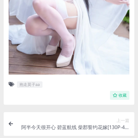
抱走莫子aa
收藏
上一篇
阿半今天很开心 碧蓝航线 柴郡誓约花嫁[130P-4V-
1.29G]