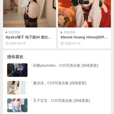
单套赏析
单套赏析
Nyako喵子 电子版60 痴女メ
Messie Huang Hinoa[85P-6
イド3[128P-352.6M]
33.6M]
2026-05-19
2026-01-16
猜你喜欢
「幼愛youmeko」COS写真合集 [持续更新]
「蠢沫沫」COS写真合集 [持续更新]
「叉子宝宝」COS写真合集 [持续更新]