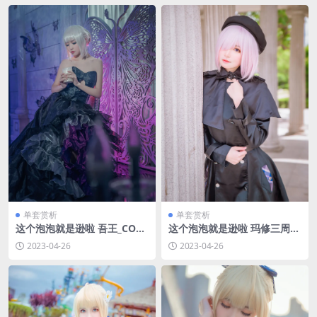
单套赏析
单套赏析
这个泡泡就是逊啦 吾王_COS_
这个泡泡就是逊啦 玛修三周年
阿尔托莉雅 [14P-20MB]
[11P-34MB]
2023-04-26
2023-04-26