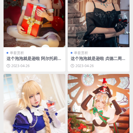
单套赏析
单套赏析
这个泡泡就是逊啦 阿尔托莉雅
这个泡泡就是逊啦 贞德二周
_圣诞贺图 [16P-32MB]
[11P-15MB]
2023-04-26
2023-04-26