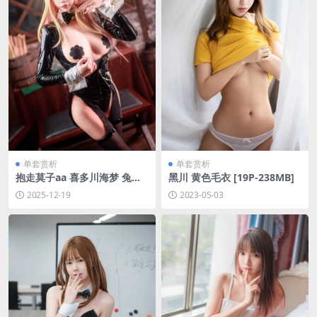
单套赏析
单套赏析
抱走莫子aa 喜多川海梦 兔女
黑川 黄色毛衣 [19P-238MB]
郎[47P-653.8M]
2025-12-19
2023-05-03