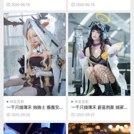
集 [持续更新]
女仆[32P-261.6M]
2026-06-18
2026-06-18
单套赏析
单套赏析
一千只猫薄禾 烛骑士 薇薇安
一千只猫薄禾 蔚蓝档案 猫冢
娜 [12P-124MB]
响 [18P-191MB]
2025-09-26
2025-09-25