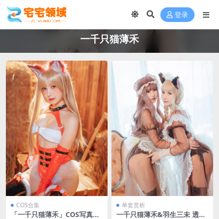
登录
一千只猫薄禾
COS合集
单套赏析
「一千只猫薄禾」COS写真合
一千只猫薄禾&羽生三未 透明