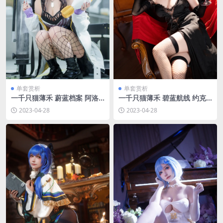
单套赏析
单套赏析
一千只猫薄禾 蔚蓝档案 阿洛
一千只猫薄禾 碧蓝航线 约克
娜[17P-178.9M]
公爵[12P-33.8M]
2023-04-28
2023-04-28