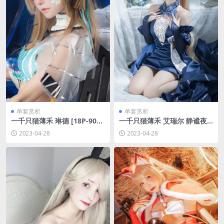
单套赏析
单套赏析
一千只猫薄禾 琳德 [18P-90M
一千只猫薄禾 艾瑞尔 静谧夜
B]
曲[18P-33.9M]
2023-04-28
2023-04-28