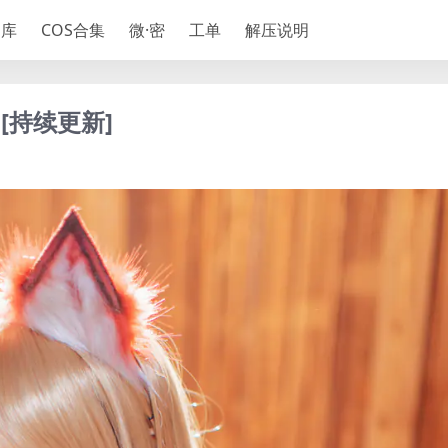
神库
COS合集
微·密
工单
解压说明
[持续更新]