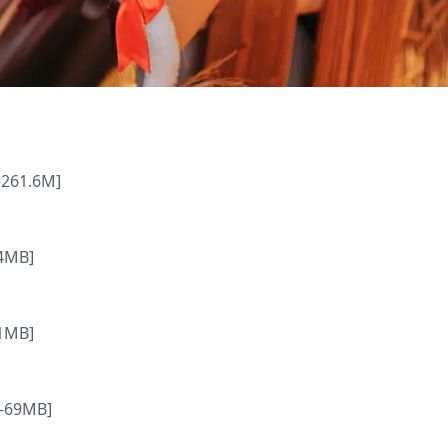
61.6M]
4MB]
1MB]
-69MB]