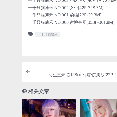
一千只猫薄禾 NO.003 圣诞狼女[40P-1V-726.6M
一千只猫薄禾 NO.002 女仆[42P-328.7M]
一千只猫薄禾 NO.001 豹猫[22P-29.3M]
一千只猫薄禾 NO.000 微博杂图[353P-361.8M]
一千只猫薄禾
羽生三未 崩坏3rd 丽塔·浣溪沙[22P-21
相关文章