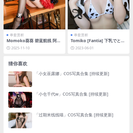
单套赏析
单套赏析
Momoko葵葵 碧蓝航线 阿尔
Tomiko [Fantia] 下乳でとる
达伯特亲王[21P-394.3M]
牛🐄 [43P1V-104MB]
2025-11-10
2023-06-01
猜你喜欢
「小女巫露娜」COS写真合集 [持续更新]
「小仓千代w」COS写真合集 [持续更新]
「过期米线线喵」COS写真合集 [持续更新]