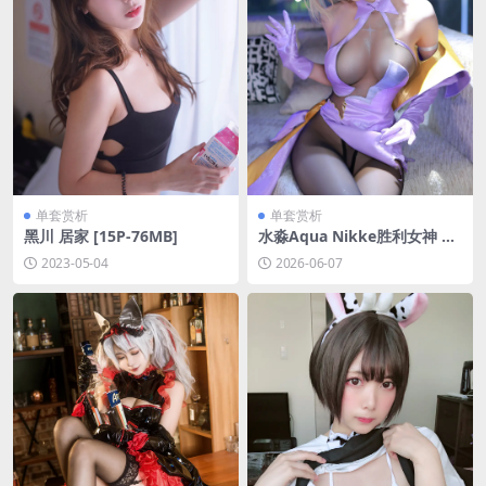
单套赏析
单套赏析
黑川 居家 [15P-76MB]
水淼Aqua Nikke胜利女神 阿
妮斯·超级巨星·星光[54P-79.1
2023-05-04
2026-06-07
M]