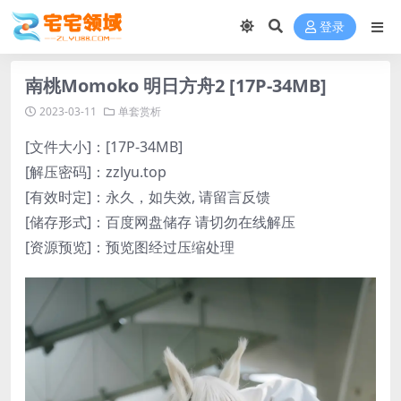
登录
南桃Momoko 明日方舟2 [17P-34MB]
2023-03-11
单套赏析
[文件大小]：[17P-34MB]
[解压密码]：zzlyu.top
[有效时定]：永久，如失效, 请留言反馈
[储存形式]：百度网盘储存 请切勿在线解压
[资源预览]：预览图经过压缩处理