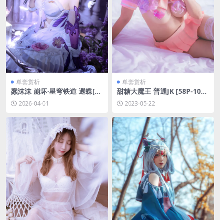
单套赏析
单套赏析
蠢沫沫 崩坏·星穹铁道 遐蝶[12
甜糖大魔王 普通JK [58P-104
P-89.6M]
MB]
2026-04-01
2023-05-22