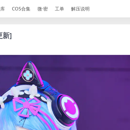
神库
COS合集
微·密
工单
解压说明
更新]