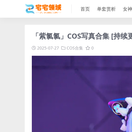
首页
单套赏析
女
「紫氯氯」COS写真合集 [持续
2025-07-27
COS合集
0