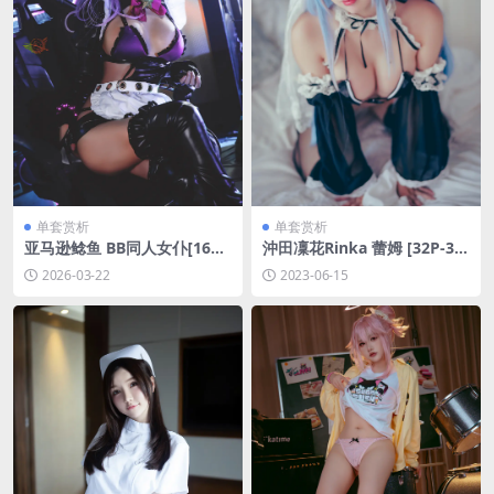
单套赏析
单套赏析
亚马逊鲶鱼 BB同人女仆[16P-
沖田凜花Rinka 蕾姆 [32P-37
158.2M]
3MB]
2026-03-22
2023-06-15