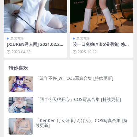
单套赏析
单套赏析
[XIUREN秀人网] 2021.02.20
咬一口兔娘(Yiko湿润兔) 悠闲
No.3114 糯美子MINIbabe [5
夏日 蓝色档案[50P-107.4M]
2023-04-23
2025-10-22
4P-508MB]
猜你喜欢
「流年不停_w」COS写真合集 [持续更新]
「阿半今天很开心」COS写真合集 [持续更新]
「KenKen けん研 (けんけん)」COS写真合集 [持
续更新]