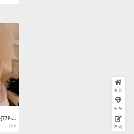
首页
会员
77P-1
0
反馈