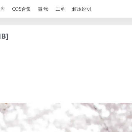
神库
COS合集
微·密
工单
解压说明
B]