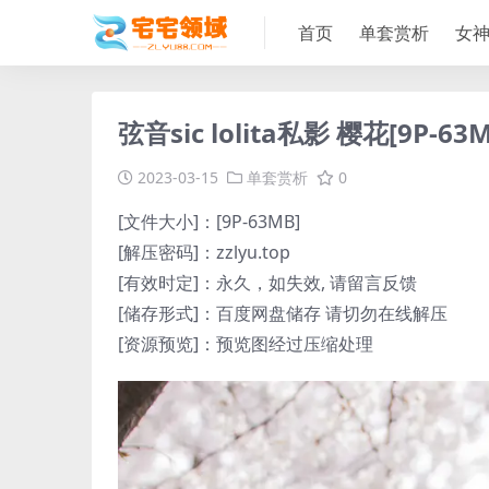
首页
单套赏析
女
弦音sic lolita私影 樱花[9P-63M
2023-03-15
单套赏析
0
[文件大小]：[9P-63MB]
[解压密码]：zzlyu.top
[有效时定]：永久，如失效, 请留言反馈
[储存形式]：百度网盘储存 请切勿在线解压
[资源预览]：预览图经过压缩处理