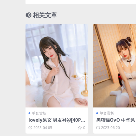
相关文章
单套赏析
单套赏析
lovely呆玄 男友衬衫[40P-3
黑猫猫OvO 中华风 [
23MB]
1M]
2023-04-05
0
2023-06-20