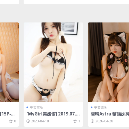
单套赏析
单套赏析
15P-13
[MyGirl美媛馆] 2019.07.2
雪晴Astra 猫猫妹抖[
4 Vol.374 糯美子Mini [63
V-1.19G]
0
2023-04-18
1
2026-04-28
P-93MB]