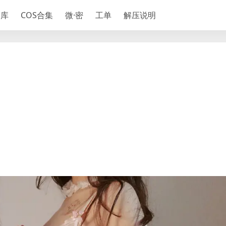
神库
COS合集
微·密
工单
解压说明