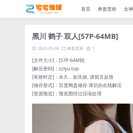
首页
单套赏析
女
黑川 鹤子 双人[57P-64MB]
2023-05-06
单套赏析
1
[文件大小]：[57P-64MB]
[解压密码]：zzlyu.top
[有效时定]：永久，如失效, 请留言反馈
[储存形式]：百度网盘储存 请切勿在线解压
[资源预览]：预览图经过压缩处理