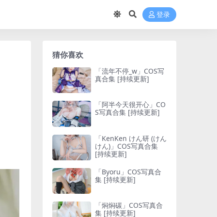
登录
猜你喜欢
「流年不停_w」COS写
真合集 [持续更新]
「阿半今天很开心」CO
S写真合集 [持续更新]
「KenKen けん研 (けん
けん)」COS写真合集
[持续更新]
「Byoru」COS写真合
集 [持续更新]
「焖焖碳」COS写真合
集 [持续更新]