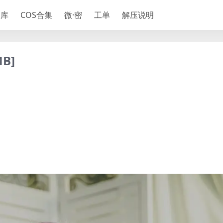
神库
COS合集
微·密
工单
解压说明
B]