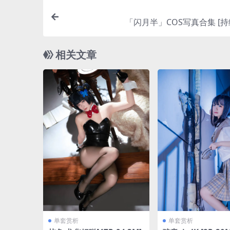
「闪月半」COS写真合集 [持
相关文章
单套赏析
单套赏析