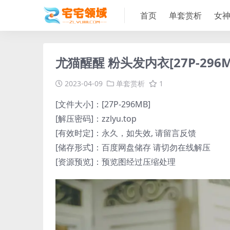
首页
单套赏析
女
尤猫醒醒 粉头发内衣[27P-296M
2023-04-09
单套赏析
1
[文件大小]：[27P-296MB]
[解压密码]：zzlyu.top
[有效时定]：永久，如失效, 请留言反馈
[储存形式]：百度网盘储存 请切勿在线解压
[资源预览]：预览图经过压缩处理