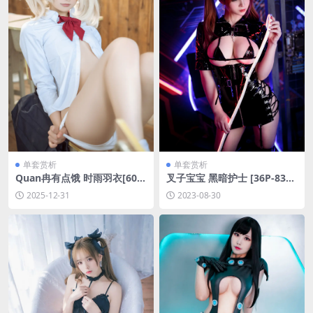
单套赏析
单套赏析
Quan冉有点饿 时雨羽衣[60P-
叉子宝宝 黑暗护士 [36P-83M
537.4M]
B]
2025-12-31
2023-08-30