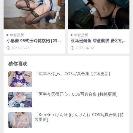
单套赏析
单套赏析
小酥酱 95式玉玲珑旗袍 [23P-
亚马逊鲶鱼 碧蓝航线 爱宕机
122MB]
车[10P-147.5M]
2023-03-25
2026-04-02
猜你喜欢
「流年不停_w」COS写真合集 [持续更新]
「阿半今天很开心」COS写真合集 [持续更新]
「KenKen けん研 (けんけん)」COS写真合集 [持
续更新]