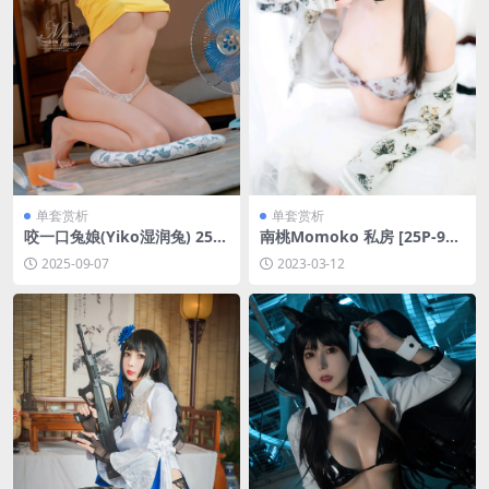
单套赏析
单套赏析
咬一口兔娘(Yiko湿润兔) 25年
南桃Momoko 私房 [25P-9M
8月月票特典 田舍生活 [95P1
B]
2025-09-07
2023-03-12
V-2.32GB]