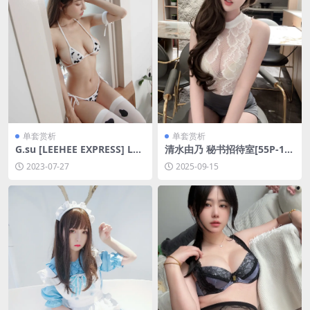
单套赏析
单套赏析
G.su [LEEHEE EXPRESS] LER
清水由乃 秘书招待室[55P-1V-
B-063B [60P-193MB]
387.6M]
2023-07-27
2025-09-15