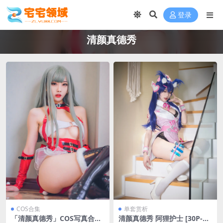
登录
清颜真德秀
COS合集
单套赏析
「清颜真德秀」COS写真合集
清颜真德秀 阿狸护士 [30P-23