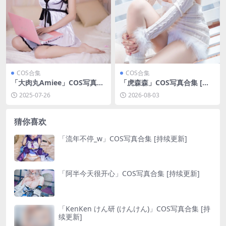
COS合集
COS合集
「大肉丸Amiee」COS写真合
「虎森森」COS写真合集 [持
集 [持续更新]
续更新]
2025-07-26
2026-08-03
猜你喜欢
「流年不停_w」COS写真合集 [持续更新]
「阿半今天很开心」COS写真合集 [持续更新]
「KenKen けん研 (けんけん)」COS写真合集 [持
续更新]