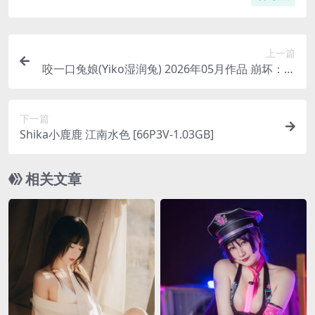
上一篇
咬一口兔娘(Yiko湿润兔) 2026年05月作品 崩坏：星
穹铁道 卡芙卡 [106P2V-1.87GB]
下一篇
Shika小鹿鹿 江南水色 [66P3V-1.03GB]
相关文章