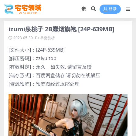
登录
izumi泉桃子 2B靡烟旗袍 [24P-639MB]
2023-05-30
单套赏析
[文件大小]：[24P-639MB]
[解压密码]：zzlyu.top
[有效时定]：永久，如失效, 请留言反馈
[储存形式]：百度网盘储存 请切勿在线解压
[资源预览]：预览图经过压缩处理