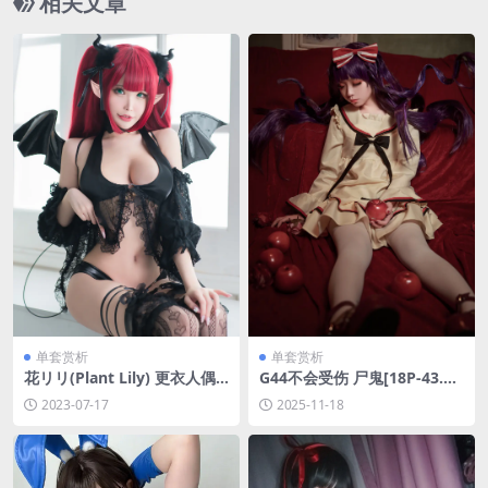
相关文章
单套赏析
单套赏析
花リリ(Plant Lily) 更衣人偶
G44不会受伤 尸鬼[18P-43.7
坠入爱河 [69P-462MB]
M]
2023-07-17
2025-11-18