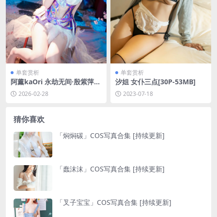
单套赏析
单套赏析
阿薰kaOri 永劫无间·殷紫萍
汐姐 女仆三点[30P-53MB]
[61P1V-584MB]
2026-02-28
2023-07-18
猜你喜欢
「焖焖碳」COS写真合集 [持续更新]
「蠢沫沫」COS写真合集 [持续更新]
「叉子宝宝」COS写真合集 [持续更新]