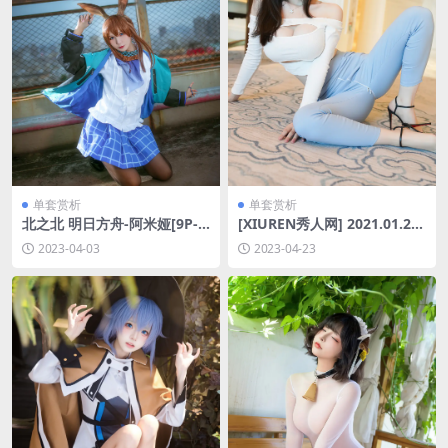
单套赏析
单套赏析
北之北 明日方舟-阿米娅[9P-1
[XIUREN秀人网] 2021.01.28
08MB]
No.3055 糯美子MINIbabe [4
2023-04-03
2023-04-23
3P-407MB]