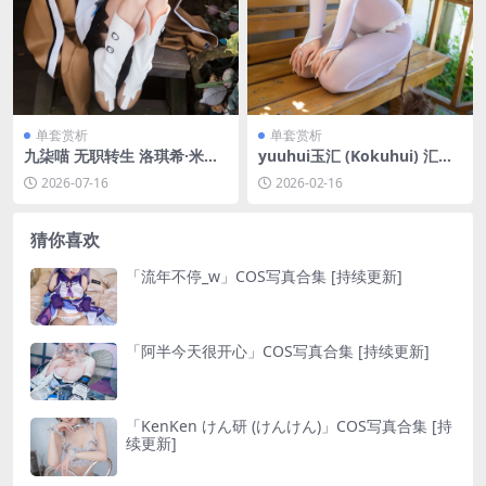
单套赏析
单套赏析
九柒喵 无职转生 洛琪希·米格
yuuhui玉汇 (Kokuhui) 汇汇
路迪亚原皮[36P-416.7M]
乳业 [114P1V-2.53GB]
2026-07-16
2026-02-16
猜你喜欢
「流年不停_w」COS写真合集 [持续更新]
「阿半今天很开心」COS写真合集 [持续更新]
「KenKen けん研 (けんけん)」COS写真合集 [持
续更新]