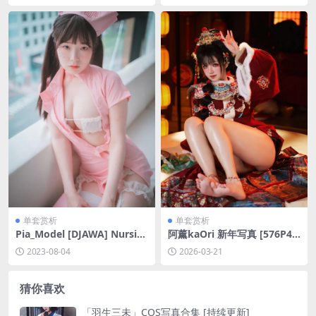
单套赏析
单套赏析
Pia_Model [DJAWA] Nursin
阿薰kaOri 新年写真 [576P4V
g Overtime [65P-634MB]
-2.64GB]
2023-08-04
2026-03-21
猜你喜欢
「羽生三未」COS写真合集 [持续更新]