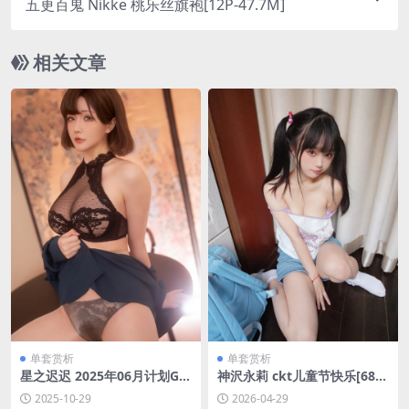
五更百鬼 Nikke 桃乐丝旗袍[12P-47.7M]
相关文章
单套赏析
单套赏析
星之迟迟 2025年06月计划G
神沢永莉 ckt儿童节快乐[68P-
热心的邻居姐姐[110P-1V-1.6
1V-387M]
2025-10-29
2026-04-29
5G]