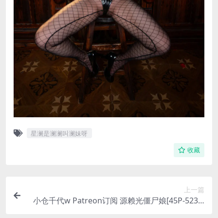
星澜是澜澜叫澜妹呀
收藏
上一篇
小仓千代w Patreon订阅 源赖光僵尸娘[45P-523.4
M]