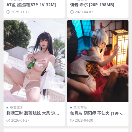
AT鲨 涩涩猫[87P-1V-32M]
镜酱 希尔 [20P-198MB]
2025-11-12
2023-04-02
单套赏析
单套赏析
桜满三时 碧蓝航线 大凤 泳装
如月灰 阴阳师 不知火 [19P-1
[135P-543.7M]
28MB]
2026-01-27
2023-04-30