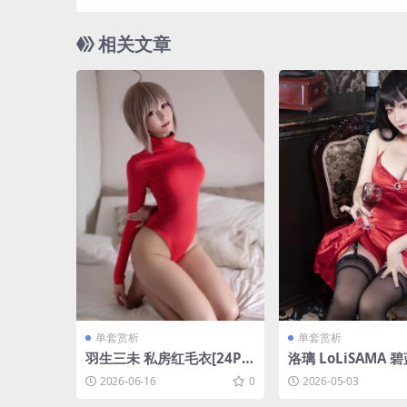
相关文章
单套赏析
单套赏析
羽生三未 私房红毛衣[24P-1
洛璃 LoLiSAMA 
81.7M]
大凤毒苹果[60P-61
2026-06-16
0
2026-05-03