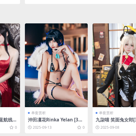
单套赏析
单套赏析
碧蓝航线
沖田凜花Rinka Yelan [30P
九柒喵 笑面兔女郎[3
2.6M]
-824MB]
3.9M]
0
2025-09-13
0
2025-09-08