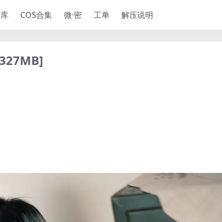
神库
COS合集
微·密
工单
解压说明
327MB]