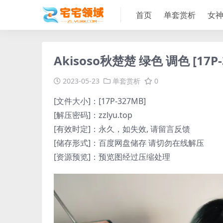
首页
单套赏析
女
Akisoso秋楚楚 绿色 调色 [17P-
2023-05-23
单套赏析
0
[文件大小]：[17P-327MB]
[解压密码]：zzlyu.top
[有效时定]：永久，如失效, 请留言反馈
[储存形式]：百度网盘储存 请切勿在线解压
[资源预览]：预览图经过压缩处理