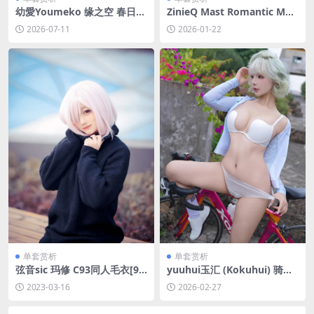
幼愛Youmeko 缘之空 春日野
ZinieQ Mast Romantic Mai
穹白裙[42P-909.3M]
d[48P-5V-1.2G]
2026-07-11
2026-01-22
单套赏析
单套赏析
弦音sic 玛修 C93同人毛衣[9P
yuuhui玉汇 (Kokuhui) 骑行
-35MB]
日志[131P-1.13G]
2023-03-16
2026-02-27