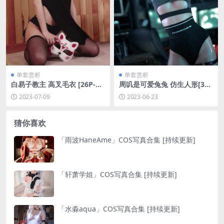
单套赏析
单套赏析
白易子教主 高叉毛衣 [26P-38
周叽是可爱兔兔 仿生人形[38P
MB]
-877MB]
2023-07-09
2023-06-23
猜你喜欢
「雨波HaneAme」COS写真合集 [持续更新]
「轩萧学姐」COS写真合集 [持续更新]
「水淼aqua」COS写真合集 [持续更新]