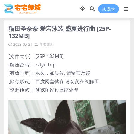
登录
猫田圣奈奈 爱宕泳装 盛夏进行曲 [25P-
132MB]
2023-05-21
单套赏析
[文件大小]：[25P-132MB]
[解压密码]：zzlyu.top
[有效时定]：永久，如失效, 请留言反馈
[储存形式]：百度网盘储存 请切勿在线解压
[资源预览]：预览图经过压缩处理