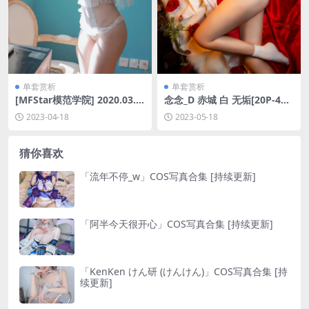
单套赏析
单套赏析
[MFStar模范学院] 2020.03.1
念念_D 赤城 白 无垢[20P-424
6 Vol.288 糯美子Mini [66P-1
MB]
2023-04-18
2023-05-18
63MB]
猜你喜欢
「流年不停_w」COS写真合集 [持续更新]
「阿半今天很开心」COS写真合集 [持续更新]
「KenKen けん研 (けんけん)」COS写真合集 [持
续更新]