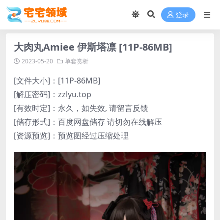
登录
大肉丸Amiee 伊斯塔凛 [11P-86MB]
2023-05-20
单套赏析
[文件大小]：[11P-86MB]
[解压密码]：zzlyu.top
[有效时定]：永久，如失效, 请留言反馈
[储存形式]：百度网盘储存 请切勿在线解压
[资源预览]：预览图经过压缩处理