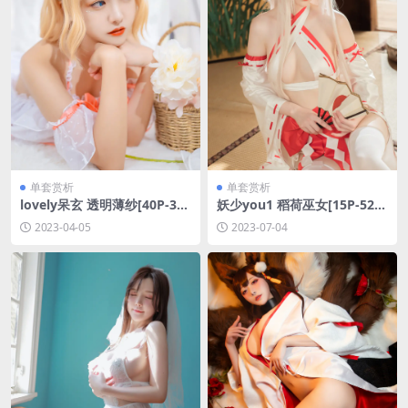
单套赏析
单套赏析
lovely呆玄 透明薄纱[40P-386
妖少you1 稻荷巫女[15P-52M
MB]
B]
2023-04-05
2023-07-04