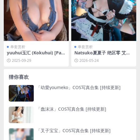
单套赏析
单套赏析
yuuhui玉汇 (Kokuhui) [Part
Natsuko夏夏子 绝区零 艾莲
me] 2024年03月订阅[136P-1
乔[94P-4V-780.7M]
2025-09-29
2026-05-24
V-766.5M]
猜你喜欢
「幼愛youmeko」COS写真合集 [持续更新]
「蠢沫沫」COS写真合集 [持续更新]
「叉子宝宝」COS写真合集 [持续更新]