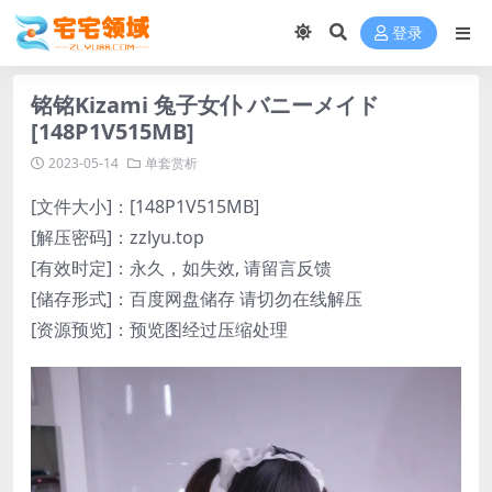
登录
铭铭Kizami 兔子女仆 バニーメイド
[148P1V515MB]
2023-05-14
单套赏析
[文件大小]：[148P1V515MB]
[解压密码]：zzlyu.top
[有效时定]：永久，如失效, 请留言反馈
[储存形式]：百度网盘储存 请切勿在线解压
[资源预览]：预览图经过压缩处理