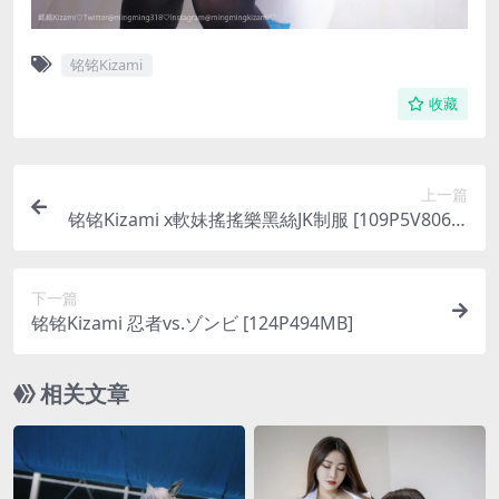
铭铭Kizami
收藏
上一篇
铭铭Kizami x軟妹搖搖樂黑絲JK制服 [109P5V806M
B]
下一篇
铭铭Kizami 忍者vs.ゾンビ [124P494MB]
相关文章