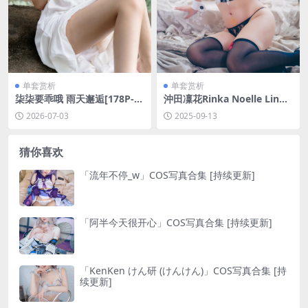
单套赏析
单套赏析
柒柒要乖哦 雨天邂逅[178P-1
沖田凜花Rinka Noelle Linge
V-2.26G]
rie[29P-290MB]
2026-07-03
2025-09-13
猜你喜欢
「流年不停_w」COS写真合集 [持续更新]
「阿半今天很开心」COS写真合集 [持续更新]
「KenKen けん研 (けんけん)」COS写真合集 [持
续更新]