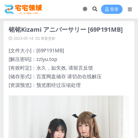
登录
铭铭Kizami アニバーサリー [69P191MB]
2023-05-14
单套赏析
[文件大小]：[69P191MB]
[解压密码]：zzlyu.top
[有效时定]：永久，如失效, 请留言反馈
[储存形式]：百度网盘储存 请切勿在线解压
[资源预览]：预览图经过压缩处理