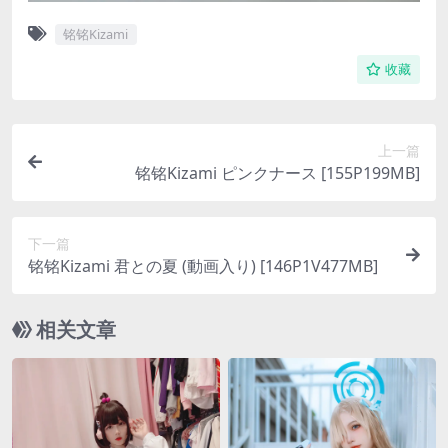
铭铭Kizami
收藏
上一篇
铭铭Kizami ピンクナース [155P199MB]
下一篇
铭铭Kizami 君との夏 (動画入り) [146P1V477MB]
相关文章