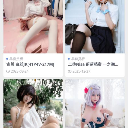
单套赏析
单套赏析
古川 白丝JK[41P4V-217M]
二佐Nisa 蔚蓝档案 一之濑明
日奈 JK制服[23P-265M]
2023-03-24
2025-12-27