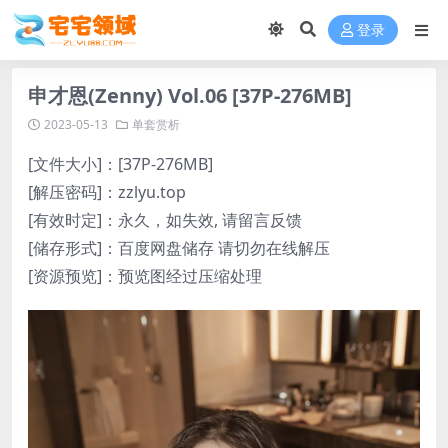
登录
申才恩(Zenny) Vol.06 [37P-276MB]
2023-05-13
单套赏析
[文件大小]：[37P-276MB]
[解压密码]：zzlyu.top
[有效时定]：永久，如失效, 请留言反馈
[储存形式]：百度网盘储存 请切勿在线解压
[资源预览]：预览图经过压缩处理