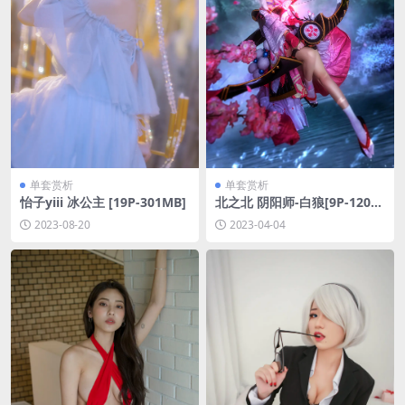
单套赏析
单套赏析
怡子yiii 冰公主 [19P-301MB]
北之北 阴阳师-白狼[9P-120M
B]
2023-08-20
2023-04-04