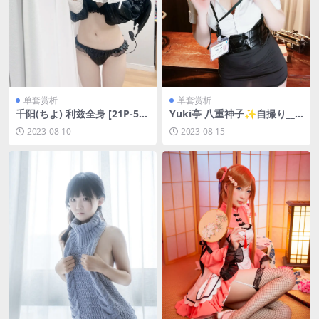
单套赏析
单套赏析
千阳(ちよ) 利兹全身 [21P-50
Yuki亭 八重神子✨自撮り__
MB]
[13P-48MB]
2023-08-10
2023-08-15