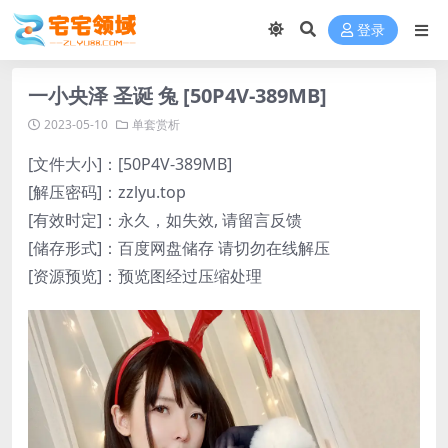
登录
一小央泽 圣诞 兔 [50P4V-389MB]
2023-05-10
单套赏析
[文件大小]：[50P4V-389MB]
[解压密码]：zzlyu.top
[有效时定]：永久，如失效, 请留言反馈
[储存形式]：百度网盘储存 请切勿在线解压
[资源预览]：预览图经过压缩处理