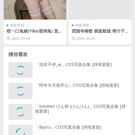
单套赏析
单套赏析
咬一口兔娘(Yiko湿润兔) 宠物
西园寺南歌 碧蓝航线 塔什干
女仆养成记 [123P3V-2.07GB]
[10P-47.6M]
2026-07-26
2026-04-20
猜你喜欢
「流年不停_w」COS写真合集 [持续更新]
「阿半今天很开心」COS写真合集 [持续更新]
「KenKen けん研 (けんけん)」COS写真合集 [持
续更新]
「Byoru」COS写真合集 [持续更新]