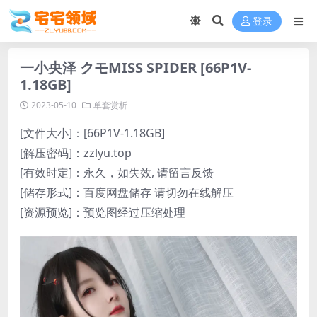
登录
一小央泽 クモMISS SPIDER [66P1V-
1.18GB]
2023-05-10
单套赏析
[文件大小]：[66P1V-1.18GB]
[解压密码]：zzlyu.top
[有效时定]：永久，如失效, 请留言反馈
[储存形式]：百度网盘储存 请切勿在线解压
[资源预览]：预览图经过压缩处理