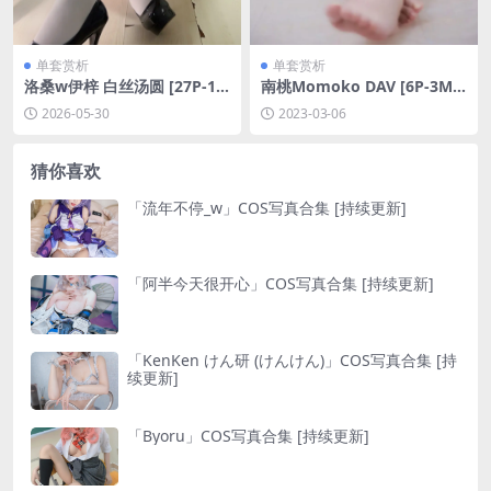
单套赏析
单套赏析
洛桑w伊梓 白丝汤圆 [27P-11
南桃Momoko DAV [6P-3M
3MB]
B]
2026-05-30
2023-03-06
猜你喜欢
「流年不停_w」COS写真合集 [持续更新]
「阿半今天很开心」COS写真合集 [持续更新]
「KenKen けん研 (けんけん)」COS写真合集 [持
续更新]
「Byoru」COS写真合集 [持续更新]