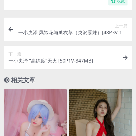
收藏
上一篇
一小央泽 风铃花与薰衣草（央沢雯妹）[48P3V-126
MB]
下一篇
一小央泽 “高练度”天火 [50P1V-347MB]
相关文章