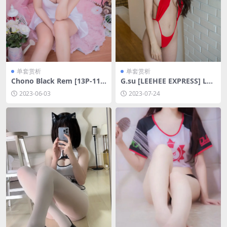
单套赏析
单套赏析
Chono Black Rem [13P-11
G.su [LEEHEE EXPRESS] LED
MB]
G-047A [51P-406MB]
2023-06-03
2023-07-24