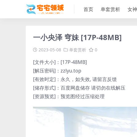
首页
单套赏析
女
一小央泽 穹妹 [17P-48MB]
2023-05-08
单套赏析
0
[文件大小]：[17P-48MB]
[解压密码]：zzlyu.top
[有效时定]：永久，如失效, 请留言反馈
[储存形式]：百度网盘储存 请切勿在线解压
[资源预览]：预览图经过压缩处理