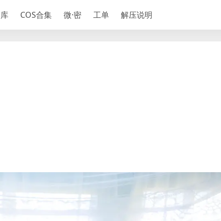
神库
COS合集
微·密
工单
解压说明