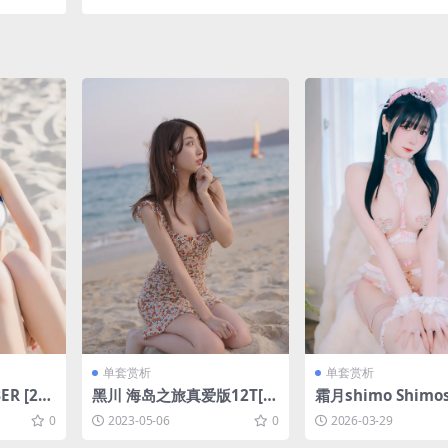
单套赏析
单套赏析
R [24
黑川 海岛之旅真爱版12T[2
霜月shimo Shimos
43P-2.3GB]
026 Part.1[33P-3
0
2023-05-06
0
2026-03-29