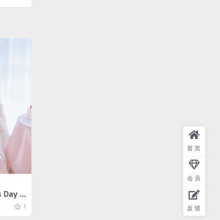
首页
会员
 Day 2
8.3M]
1
反馈