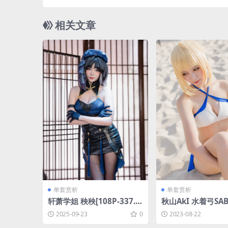
相关文章
单套赏析
单套赏析
轩萧学姐 秧秧[108P-337.8
秋山AkI 水着弓SABE
M]
P-181MB]
2025-09-23
0
2023-08-22