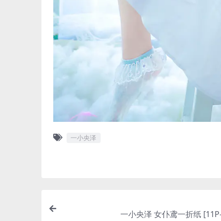
一小央泽
一小央泽 女仆鸢一折纸 [11P-