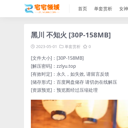
首页
单套赏析
女
黑川 不知火 [30P-158MB]
2023-05-01
单套赏析
0
[文件大小]：[30P-158MB]
[解压密码]：zzlyu.top
[有效时定]：永久，如失效, 请留言反馈
[储存形式]：百度网盘储存 请切勿在线解压
[资源预览]：预览图经过压缩处理