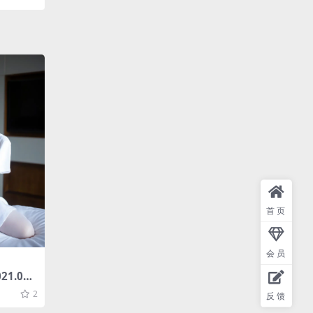
首页
会员
21.02.
MINIb
2
反馈