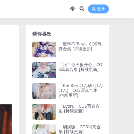
登录
猜你喜欢
「流年不停_w」COS写
真合集 [持续更新]
「阿半今天很开心」CO
S写真合集 [持续更新]
「KenKen けん研 (けん
けん)」COS写真合集
[持续更新]
「Byoru」COS写真合
集 [持续更新]
「焖焖碳」COS写真合
集 [持续更新]