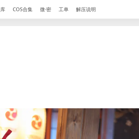
神库
COS合集
微·密
工单
解压说明