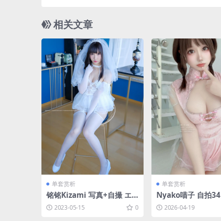
相关文章
单套赏析
单套赏析
铭铭Kizami 写真+自撮 エ
Nyako喵子 自拍34[
ロ花嫁&チャイナドレス [1
3.4M]
2023-05-15
0
2026-04-19
08P 358M]