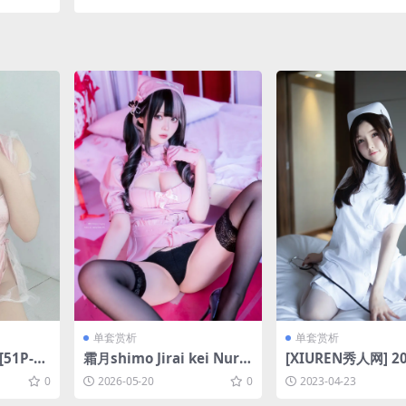
单套赏析
单套赏析
51P-7
霜月shimo Jirai kei Nurs
[XIUREN秀人网] 20
e 2026[29P-105.3M]
20 No.3114 糯美子
0
2026-05-20
0
2023-04-23
abe [54P-508MB]