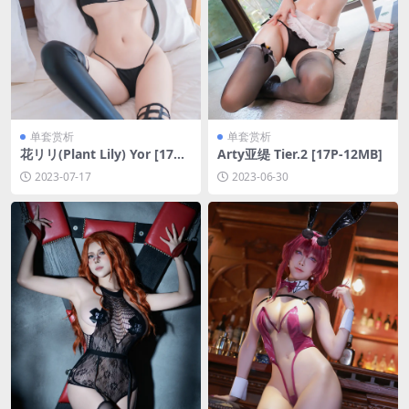
单套赏析
单套赏析
花リリ(Plant Lily) Yor [17P-
Arty亚缇 Tier.2 [17P-12MB]
29MB]
2023-07-17
2023-06-30