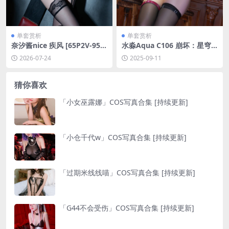
单套赏析
单套赏析
奈汐酱nice 疾风 [65P2V-956
水淼Aqua C106 崩坏：星穹
MB]
铁道 卡芙卡 HonkaiStarRail
2026-07-24
2025-09-11
Kafka [110-160MB]
猜你喜欢
「小女巫露娜」COS写真合集 [持续更新]
「小仓千代w」COS写真合集 [持续更新]
「过期米线线喵」COS写真合集 [持续更新]
「G44不会受伤」COS写真合集 [持续更新]