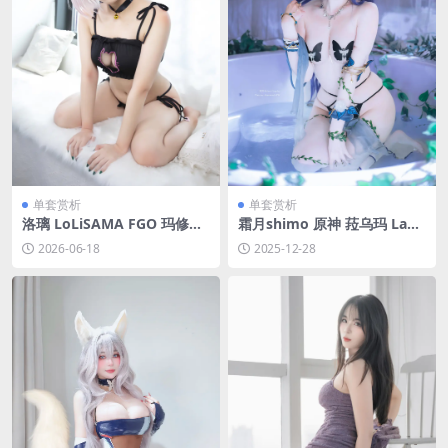
单套赏析
单套赏析
洛璃 LoLiSAMA FGO 玛修猫
霜月shimo 原神 菈乌玛 Lau
咪[24P-112.5M]
ma [24P-44M]
2026-06-18
2025-12-28