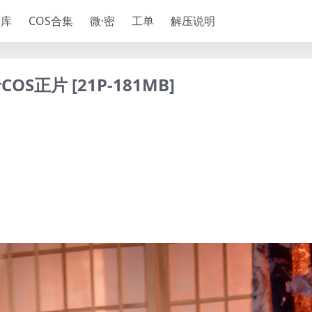
神库
COS合集
微·密
工单
解压说明
正片 [21P-181MB]