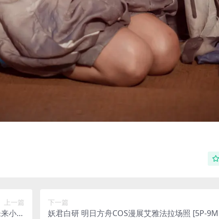
上一篇
下一篇
音未来小兔
妖君白研 明日方舟COS漫展艾雅法拉场照 [5P-9M