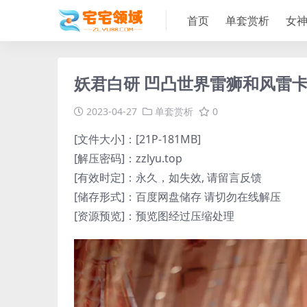
首页
单套赏析
女
妖君白研 凹凸世界雷狮和风雷卡COS
2023-04-27
单套赏析
0
[文件大小]：[21P-181MB]
[解压密码]：zzlyu.top
[有效时定]：永久，如失效, 请留言反馈
[储存形式]：百度网盘储存 请切勿在线解压
[资源预览]：预览图经过压缩处理