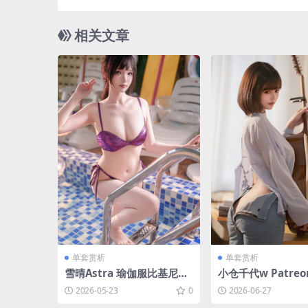
子 [13P-
相关文章
单套赏析
单套赏析
雪晴Astra 瑜伽服比基尼二
小仓千代w Patre
合一[121P-7V-2.79G]
他少女[20P-125.6
2026-05-23
0
2026-06-27