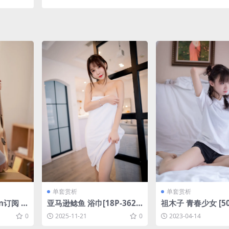
131MB]
单套赏析
单套赏析
on订阅 吉
亚马逊鲶鱼 浴巾[18P-362.3
祖木子 青春少女 [50
M]
M]
B]
0
2025-11-21
0
2023-04-14