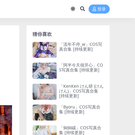
登录
猜你喜欢
「流年不停_w」COS写
真合集 [持续更新]
「阿半今天很开心」CO
S写真合集 [持续更新]
「KenKen けん研 (けん
けん)」COS写真合集
[持续更新]
「Byoru」COS写真合
集 [持续更新]
「焖焖碳」COS写真合
集 [持续更新]