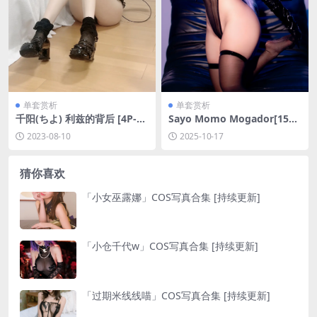
单套赏析
单套赏析
千阳(ちよ) 利兹的背后 [4P-9
Sayo Momo Mogador[15P-
MB]
87M]
2023-08-10
2025-10-17
猜你喜欢
「小女巫露娜」COS写真合集 [持续更新]
「小仓千代w」COS写真合集 [持续更新]
「过期米线线喵」COS写真合集 [持续更新]