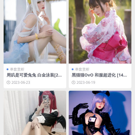
单套赏析
单套赏析
周叽是可爱兔兔 白金泳装[23P
黑猫猫OvO 和服超进化 [14P-
-339MB]
163M]
2023-06-23
2023-06-19