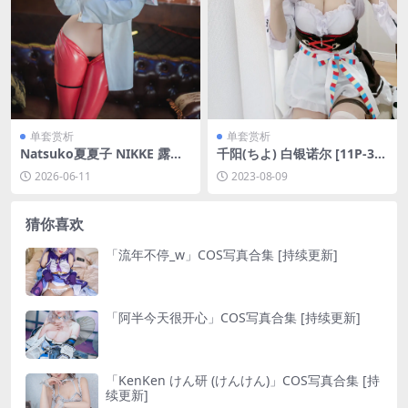
单套赏析
单套赏析
Natsuko夏夏子 NIKKE 露姬·
千阳(ちよ) 白银诺尔 [11P-36
逆兔女郎[63P-434.4M]
MB]
2026-06-11
2023-08-09
猜你喜欢
「流年不停_w」COS写真合集 [持续更新]
「阿半今天很开心」COS写真合集 [持续更新]
「KenKen けん研 (けんけん)」COS写真合集 [持
续更新]