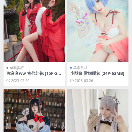
单套赏析
单套赏析
弥音音ww 古代红袍 [15P-29
小酥酱 雷姆睡衣 [24P-63MB]
MB]
2023-07-20
2023-03-26