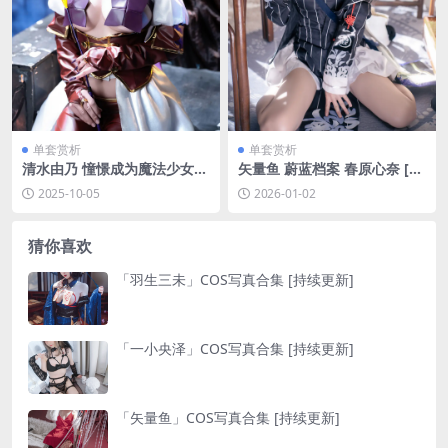
单套赏析
单套赏析
清水由乃 憧憬成为魔法少女
矢量鱼 蔚蓝档案 春原心奈 [33
柊舞缇娜+阿良河琪舞 (&猪突
P-266MB]
2025-10-05
2026-01-02
猛蛋)[71P-1V-1.71G]
猜你喜欢
「羽生三未」COS写真合集 [持续更新]
「一小央泽」COS写真合集 [持续更新]
「矢量鱼」COS写真合集 [持续更新]