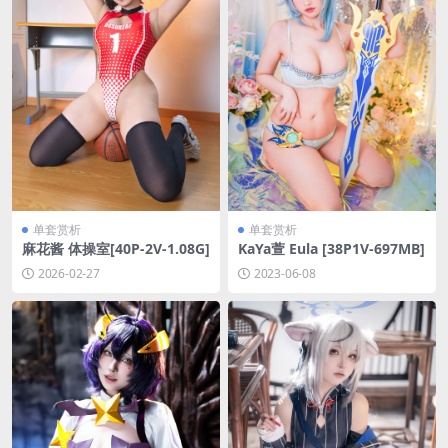
单套赏析
单套赏析
麻花酱 体操室[40P-2V-1.08G]
KaYa萱 Eula [38P1V-697MB]
2026-02-27
2023-06-08