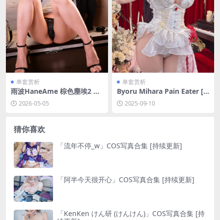
单套赏析
单套赏析
雨波HaneAme 棕色塵埃2 黛
Byoru Mihara Pain Eater [5
安哪[46P-226.2M]
2P25V-2.93GB]
2026-05-05
2025-09-10
猜你喜欢
「流年不停_w」COS写真合集 [持续更新]
「阿半今天很开心」COS写真合集 [持续更新]
「KenKen けん研 (けんけん)」COS写真合集 [持