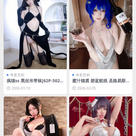
单套赏析
单套赏析
疯猫ss 黑丝吊带袜[62P-502.1
蜜汁猫裘 碧蓝航线 圣路易斯
M]
礼服自拍[16P-1V-1.23G]
2026-01-10
2026-02-05