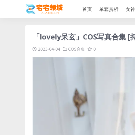
首页
单套赏析
女
「lovely呆玄」COS写真合集 [
2023-04-04
COS合集
0