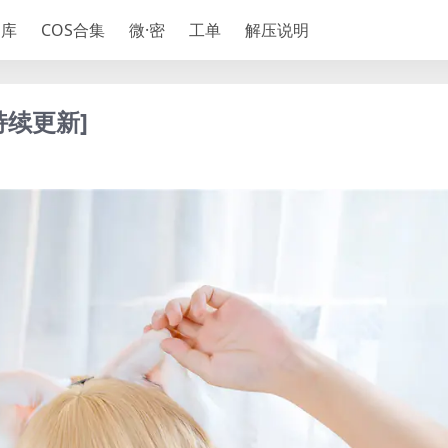
神库
COS合集
微·密
工单
解压说明
持续更新]