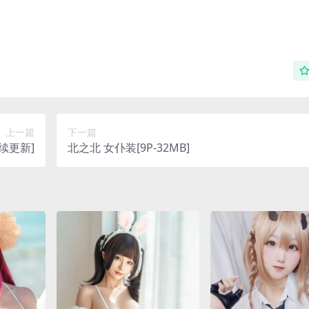
上一篇
下一篇
续更新]
北之北 女仆装[9P-32MB]