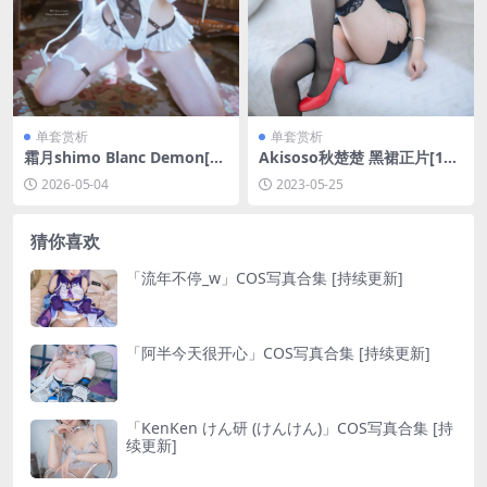
单套赏析
单套赏析
霜月shimo Blanc Demon[21
Akisoso秋楚楚 黑裙正片[17P
P-46.2M]
-281MB]
2026-05-04
2023-05-25
猜你喜欢
「流年不停_w」COS写真合集 [持续更新]
「阿半今天很开心」COS写真合集 [持续更新]
「KenKen けん研 (けんけん)」COS写真合集 [持
续更新]