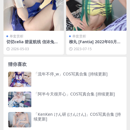
单套赏析
单套赏析
切切celia 碧蓝航线 信浓兔女
柳丸 [Fantia] 2022年03月写
郎自拍[16P-3V-74.8M]
真合集(6期) [170P-349MB]
2026-05-03
2023-07-15
猜你喜欢
「流年不停_w」COS写真合集 [持续更新]
「阿半今天很开心」COS写真合集 [持续更新]
「KenKen けん研 (けんけん)」COS写真合集 [持
续更新]