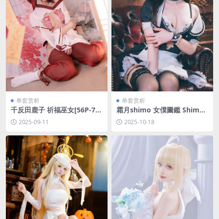
单套赏析
单套赏析
千反田鹿子 祈福巫女[56P-72
霜月shimo 女僕圖鑑 Shim
4M]
o's Maid Collection vol.01
2025-09-11
2025-10-18
[136P-198MB]