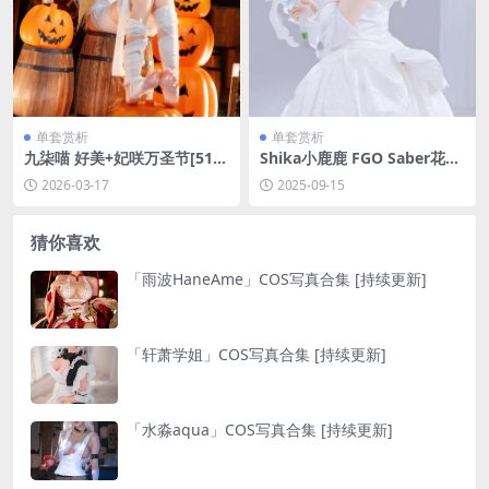
单套赏析
单套赏析
九柒喵 好美+妃咲万圣节[51P-
Shika小鹿鹿 FGO Saber花嫁
453.6M]
[22P-284.5M]
2026-03-17
2025-09-15
猜你喜欢
「雨波HaneAme」COS写真合集 [持续更新]
「轩萧学姐」COS写真合集 [持续更新]
「水淼aqua」COS写真合集 [持续更新]