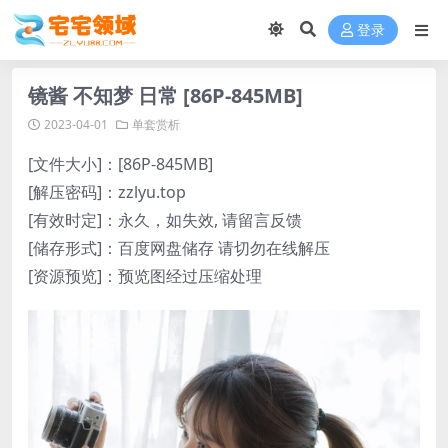
登录
镜酱 不知梦 日常 [86P-845MB]
2023-04-01
单套赏析
[文件大小]：[86P-845MB]
[解压密码]：zzlyu.top
[有效时定]：永久，如失效, 请留言反馈
[储存形式]：百度网盘储存 请切勿在线解压
[资源预览]：预览图经过压缩处理