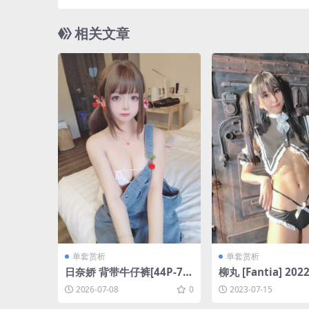
相关文章
单套赏析
单套赏析
日奈娇 背带牛仔裤[44P-76
柳丸 [Fantia] 20
M]
写真合集(10期) [38
2026-07-08
0
2023-07-15
74MB]