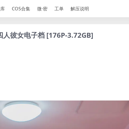
神库
COS合集
微·密
工单
解压说明
彼女电子档 [176P-3.72GB]