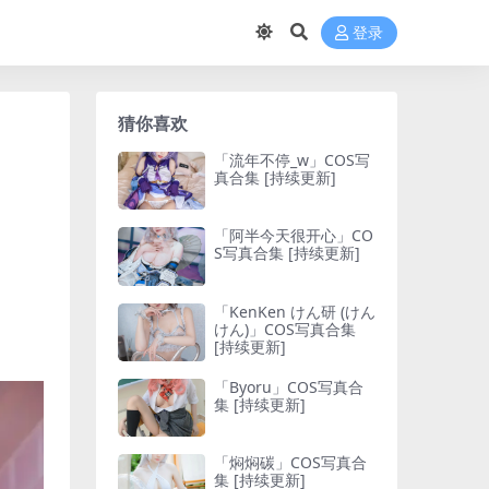
登录
猜你喜欢
「流年不停_w」COS写
真合集 [持续更新]
「阿半今天很开心」CO
S写真合集 [持续更新]
「KenKen けん研 (けん
けん)」COS写真合集
[持续更新]
「Byoru」COS写真合
集 [持续更新]
「焖焖碳」COS写真合
集 [持续更新]