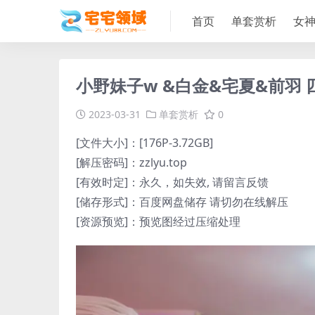
首页
单套赏析
女
小野妹子w &白金&宅夏&前羽 四人
2023-03-31
单套赏析
0
[文件大小]：[176P-3.72GB]
[解压密码]：zzlyu.top
[有效时定]：永久，如失效, 请留言反馈
[储存形式]：百度网盘储存 请切勿在线解压
[资源预览]：预览图经过压缩处理