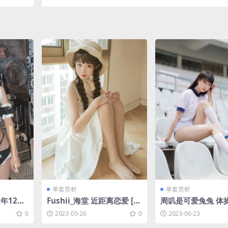
单套赏析
单套赏析
22年12月
Fushii_海堂 近距离恋爱 [4
周叽是可爱兔兔 体操
3P1V-7
0P-238MB]
-261MB]
0
2023-05-26
0
2023-06-23