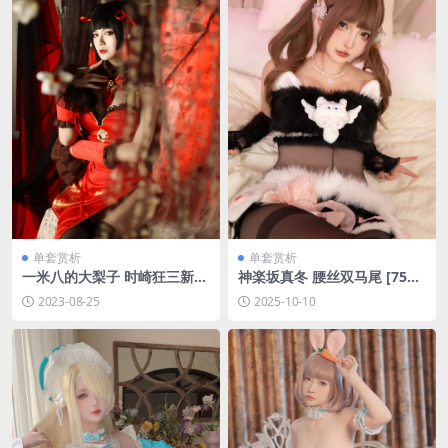
单套赏析
单套赏析
一米八的大梨子 时崎狂三新春
神楽坂真冬 腰丝双马尾 [75P-
旗袍[12P-3.6MB]
276M]
2023-08-25
2025-10-10