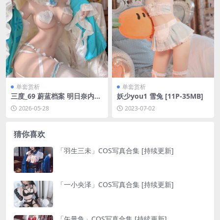
单套赏析
单套赏析
三度_69 蔚蓝档案 明日奈内衣
妖少you1 雪兔 [11P-35MB]
女仆[61P-2V-267.7M]
2026-05-28
2023-07-02
猜你喜欢
「羽生三未」COS写真合集 [持续更新]
「一小央泽」COS写真合集 [持续更新]
「矢量鱼」COS写真合集 [持续更新]